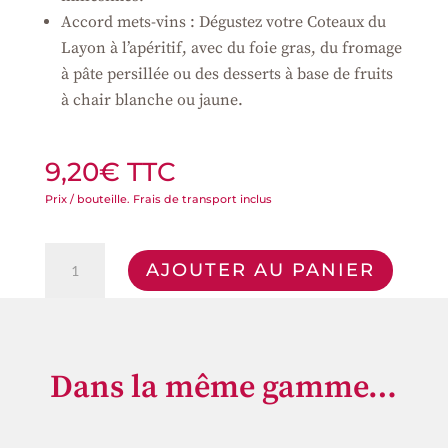
Accord mets-vins : Dégustez votre Coteaux du
Layon à l’apéritif, avec du foie gras, du fromage
à pâte persillée ou des desserts à base de fruits
à chair blanche ou jaune.
9,20
€
TTC
quantité
AJOUTER AU PANIER
de
Coteaux
du
Layon
Dans la même gamme…
2025
Produits similaires