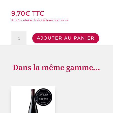
9,70
€
TTC
quantité
AJOUTER AU PANIER
de
Anjou
Rouge
Cuvée
Dans la même gamme…
Louis
Produits similaires